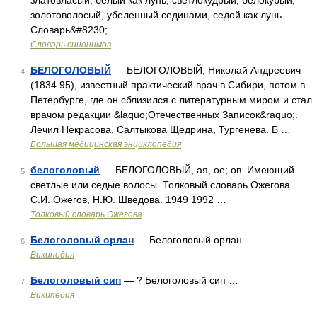
златовласый, белый как лунь, светлокудрый, белокурый,
золотоволосый, убеленный сединами, седой как лунь
Словарь&#8230; …
Словарь синонимов
БЕЛОГОЛОВЫЙ
— БЕЛОГОЛОВЫЙ, Николай Андреевич
4
(1834 95), известный практический врач в Сибири, потом в
Петербурге, где он сблизился с литературным миром и стал
врачом редакции &laquo;Отечественных Записок&raquo;.
Лечил Некрасова, Салтыкова Щедрина, Тургенева. Б …
Большая медицинская энциклопедия
белоголовый
— БЕЛОГОЛОВЫЙ, ая, ое; ов. Имеющий
5
светлые или седые волосы. Толковый словарь Ожегова.
С.И. Ожегов, Н.Ю. Шведова. 1949 1992 …
Толковый словарь Ожегова
Белоголовый орлан
— Белоголовый орлан …
6
Википедия
Белоголовый сип
— ? Белоголовый сип …
7
Википедия